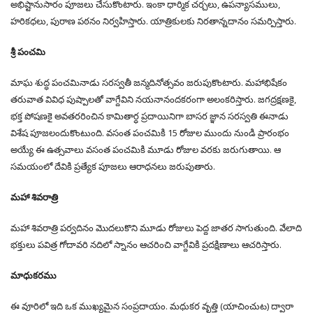
అభిష్టానుసారం పూజలు చేసుకొంటారు. ఇంకా ధార్మిక చర్చలు, ఉపన్యాసములు,
హరికధలు, పురాణ పఠనం నిర్వహిస్తారు. యాత్రికులకు నిరతాన్నదానం సమర్పిస్తారు.
శ్రీ పంచమి
మాఘ శుద్ధ పంచమినాడు సరస్వతీ జన్మదినోత్సవం జరుపుకొంటారు. మహాభిషేకం
తరువాత వివిధ పుష్పాలతో వాగ్దేవిని నయనానందకరంగా అలంకరిస్తారు. జగద్రక్షణకై,
భక్త పోషణకై అవతరరించిన కామితార్ధ ప్రదాయినిగా బాసర జ్ఞాన సరస్వతి ఈనాడు
విశేష పూజలందుకొంటుంది. వసంత పంచమికి 15 రోజుల ముందు నుండి ప్రారంభం
అయ్యే ఈ ఉత్సవాలు వసంత పంచమికి మూడు రోజుల వరకు జరుగుతాయి. ఆ
సమయంలో దేవికి ప్రత్యేక పూజలు ఆరాధనలు జరుపుతారు.
మహా శివరాత్రి
మహా శివరాత్రి పర్వదినం మొదలుకొని మూడు రోజులు పెద్ద జాతర సాగుతుంది. వేలాది
భక్తులు పవిత్ర గోదావరి నదిలో స్నానం ఆచరించి వాగ్దేవికి ప్రదక్షిణాలు ఆచరిస్తారు.
మాధుకరము
ఈ వూరిలో ఇది ఒక ముఖ్యమైన సంప్రదాయం. మధుకర వృత్తి (యాచించుట) ద్వారా