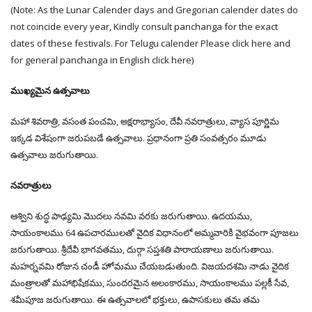
(Note: As the Lunar Calender days and Gregorian calender dates do
not coincide every year, Kindly consult panchanga for the exact
dates of these festivals. For Telugu calender Please click here and
for general panchanga in English click here)
ముఖ్యమైన ఉత్సవాలు
మహా శివరాత్రి, వసంత పంచమి, అక్షరాభ్యాసం, దేవీ నవరాత్రులు, వ్యాస పూర్ణిమ
ఇక్కడ విశేషంగా జరుపబడే ఉత్సవాలు. ప్రధానంగా ప్రతి సంవత్సరం మూడు
ఉత్సవాలు జరుగుతాయి.
నవరాత్రులు
ఆశ్విని శుద్ధ పాఢ్యమి మొదలు నవమి వరకు జరుగుతాయి. ఉదయము,
సాయంకాలము 64 ఉపచారములతో వైదిక విధానంలో అమ్మవారికి వైభవంగా పూజలు
జరుగుతాయి. శ్రీదేవీ భాగవతము, దుర్గా సప్తశతి పారాయణాలు జరుగుతాయి.
మహర్నవమి రోజున చండీ హోమము చేయబడుతుంది. విజయదశమి నాడు వైదిక
మంత్రాలతో మహాభిషేకము, సుందరమైన అలంకారము, సాయంకాలము పల్లకీ సేవ,
శమీపూజ జరుగుతాయి. ఈ ఉత్సవాలలో భక్తులు, ఉపాసకులు తమ తమ