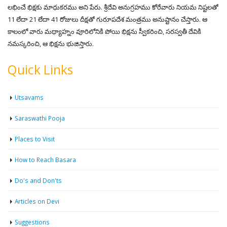
లభించే భిక్షకు మాధుకరము అని పేరు. శ్రీదేవి అనుగ్రహము కోరేవారు నియమ నిష్టలతో
11 లేదా 21 లేదా 41 రోజులు దీక్షతో గురూపదేశ మంత్రము అనుష్టానం చేస్తారు. ఆ
కాలంలో వారు మధ్యాహ్నం వూరిలోనికి పోయి భిక్షను స్వీకరించి, సరస్వతీ దేవికి
నమస్కరించి, ఆ భిక్షను భుజిస్తారు.
Quick Links
Utsavams
Saraswathi Pooja
Places to Visit
How to Reach Basara
Do's and Don'ts
Articles on Devi
Suggestions